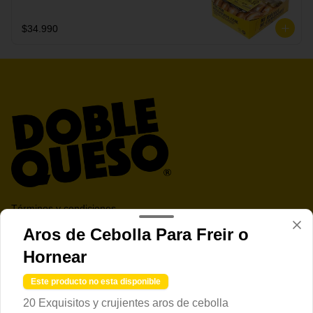
secreta.
$34.990
Términos y condiciones
Política de privacidad
Aros de Cebolla Para Freir o
Hornear
Redes sociales
Este producto no esta disponible
Instagram
20 Exquisitos y crujientes aros de cebolla