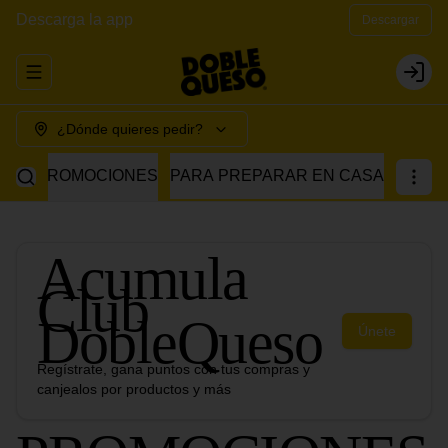
Descarga la app
Descargar
Abrir menu de navegación
Login
¿Dónde quieres pedir?
PROMOCIONES
PARA PREPARAR EN CASA
Acumula
Club
DobleQueso
Únete
Regístrate, gana puntos con tus compras y
canjealos por productos y más