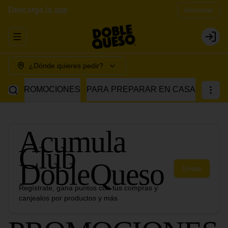
Descarga la app
Descargar
Abrir menu de navegación
Login
¿Dónde quieres pedir?
PROMOCIONES
PARA PREPARAR EN CASA
Acumula
Club
DobleQueso
Únete
Regístrate, gana puntos con tus compras y
canjealos por productos y más