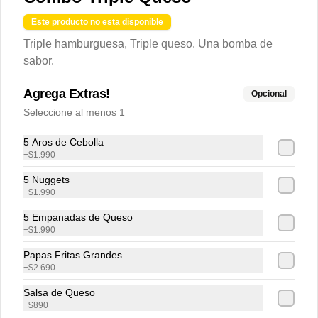
secreta.
Este producto no esta disponible
$34.990
Triple hamburguesa, Triple queso. Una bomba de
sabor.
Agrega Extras!
Opcional
Seleccione al menos 1
5 Aros de Cebolla
+
$1.990
5 Nuggets
+
$1.990
Términos y condiciones
5 Empanadas de Queso
+
$1.990
Política de privacidad
Papas Fritas Grandes
Redes sociales
+
$2.690
Salsa de Queso
Instagram
+
$890