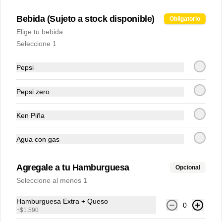
PROMOCIONES
Bebida (Sujeto a stock disponible)
Obligatorio
Elige tu bebida
Kit para preparar en casa
Seleccione 1
10 panes brioche, 10 hamburguesas 
frescas, 20 láminas de queso cheddar, 
cebolla picada, pepinillos y salsa 
Pepsi
secreta.
$34.990
Pepsi zero
PARA
Ken Piña
PREPARAR EN
Agua con gas
CASA
Agregale a tu Hamburguesa
Opcional
Seleccione al menos 1
Kit para preparar en casa
10 panes brioche, 10 hamburguesas 
Hamburguesa Extra + Queso
0
frescas, 20 láminas de queso cheddar, 
+
$1.590
cebolla picada, pepinillos y salsa 