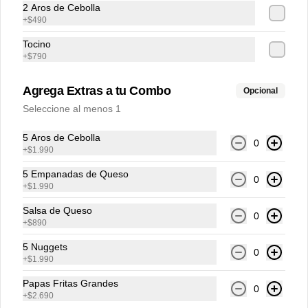
secreta.
2 Aros de Cebolla
+
$490
$34.990
Tocino
+
$790
Agrega Extras a tu Combo
Opcional
Seleccione al menos 1
5 Aros de Cebolla
0
+
$1.990
5 Empanadas de Queso
0
+
$1.990
Términos y condiciones
Salsa de Queso
0
+
$890
Política de privacidad
5 Nuggets
Redes sociales
0
+
$1.990
Papas Fritas Grandes
Instagram
0
+
$2.690