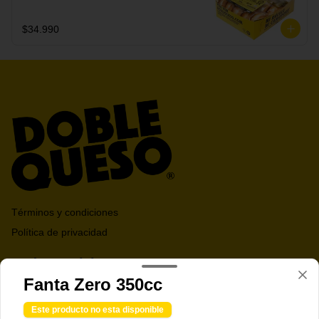
secreta.
$34.990
Términos y condiciones
Política de privacidad
Redes sociales
Fanta Zero 350cc
Instagram
Este producto no esta disponible