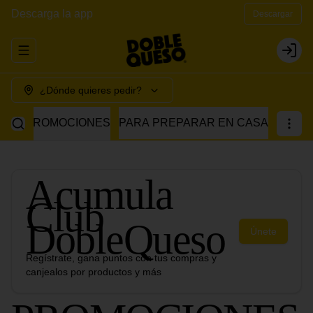
Descarga la app
Descargar
Abrir menu de navegación
Login
¿Dónde quieres pedir?
PROMOCIONES
PARA PREPARAR EN CASA
Acumula
Club
DobleQueso
Únete
Regístrate, gana puntos con tus compras y
canjealos por productos y más