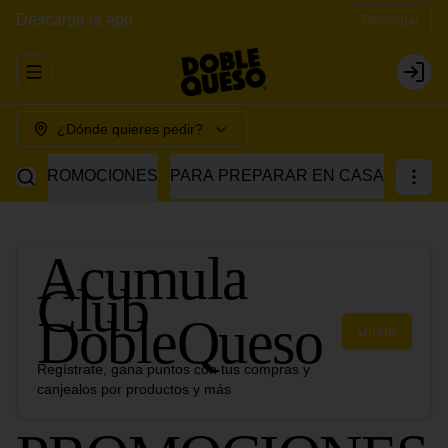
Descarga la app
Descargar
Abrir menu de navegación
Login
¿Dónde quieres pedir?
PROMOCIONES
PARA PREPARAR EN CASA
Acumula
Club
DobleQueso
Únete
Regístrate, gana puntos con tus compras y
canjealos por productos y más