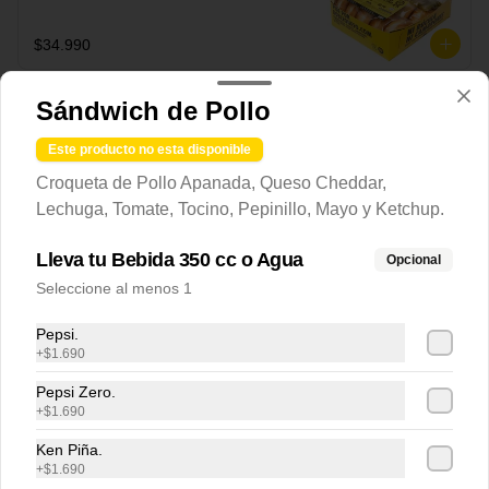
secreta.
$34.990
Sándwich de Pollo
Este producto no esta disponible
Croqueta de Pollo Apanada, Queso Cheddar,
Lechuga, Tomate, Tocino, Pepinillo, Mayo y Ketchup.
Lleva tu Bebida 350 cc o Agua
Opcional
Seleccione al menos 1
Términos y condiciones
Pepsi.
+
$1.690
Política de privacidad
Pepsi Zero.
Redes sociales
+
$1.690
Ken Piña.
Instagram
+
$1.690