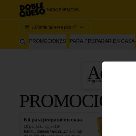
INICIO
EVENTOS
¿Dónde quieres pedir?
PROMOCIONES
PARA PREPARAR EN CASA
Acumu
Regístrate, gana puntos 
PROMOCIONE
Kit para preparar en casa
10 panes brioche, 10 
hamburguesas frescas, 20 láminas 