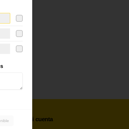
es
Mi cuenta
nible