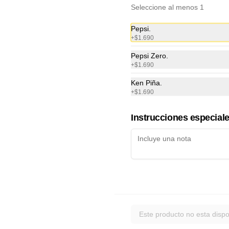
Seleccione al menos 1
Pepsi.
+
$1.690
AR EN CASA
Pepsi Zero.
+
$1.690
Ken Piña.
+
$1.690
Instrucciones especial
condiciones
Redes sociales
Este producto no esta dispo
privacidad