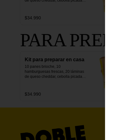
de queso cheddar, cebolla picada, 
pepinillos y salsa secreta.
$34.990
PARA PREPAR
Kit para preparar en casa
10 panes brioche, 10 
hamburguesas frescas, 20 láminas 
de queso cheddar, cebolla picada, 
pepinillos y salsa secreta.
$34.990
Términos y 
Política de 