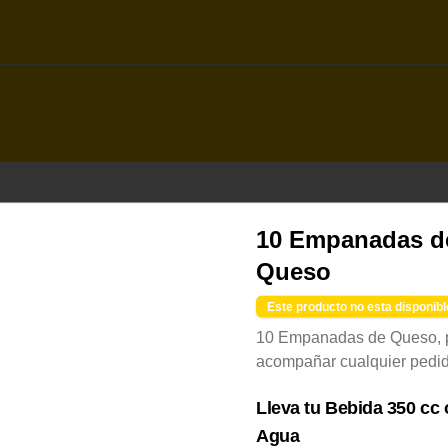
la
Club DobleQues
10 Empanadas d
con tus compras y canjealos por productos y más
Queso
S
Este producto no esta disponibl
10 Empanadas de Queso, 
acompañar cualquier pedid
Lleva tu Bebida 350 cc 
Agua