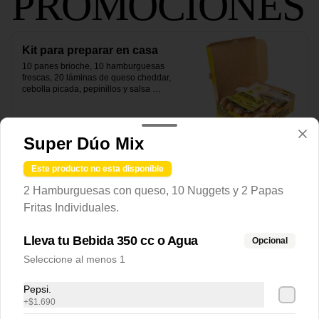
PROMOCIONES
Kit para preparar en casa
10 panes brioche, 10 hamburguesas 
frescas, 20 láminas de queso cheddar, 
cebolla picada, pepinillos y salsa 
secreta.
$34.990
Super Dúo Mix
PARA
Este producto no esta disponible
PREPARAR EN
2 Hamburguesas con queso, 10 Nuggets y 2 Papas
CASA
Fritas Individuales.
Lleva tu Bebida 350 cc o Agua
Opcional
Seleccione al menos 1
Kit para preparar en casa
10 panes brioche, 10 hamburguesas 
Pepsi.
frescas, 20 láminas de queso cheddar, 
+
$1.690
cebolla picada, pepinillos y salsa 