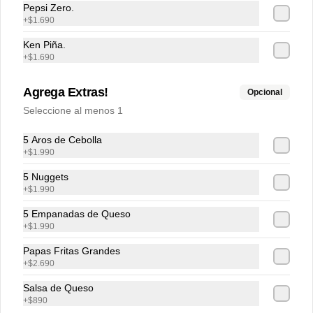
secreta.
Pepsi Zero.
+
$1.690
$34.990
Ken Piña.
+
$1.690
Agrega Extras!
Opcional
Seleccione al menos 1
5 Aros de Cebolla
+
$1.990
5 Nuggets
+
$1.990
Términos y condiciones
5 Empanadas de Queso
+
$1.990
Política de privacidad
Papas Fritas Grandes
Redes sociales
+
$2.690
Salsa de Queso
Instagram
+
$890