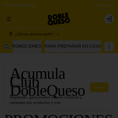
Descarga la app
Descargar
Abrir menu de navegación
Login
¿Dónde quieres pedir?
PROMOCIONES
PARA PREPARAR EN CASA
Acumula
Club
DobleQueso
Únete
Regístrate, gana puntos con tus compras y
canjealos por productos y más