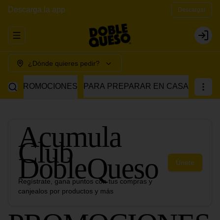
Descarga la app
Descargar
Abrir menu de navegación
Login
¿Dónde quieres pedir?
PROMOCIONES
PARA PREPARAR EN CASA
Acumula
Club
DobleQueso
Únete
Regístrate, gana puntos con tus compras y
canjealos por productos y más