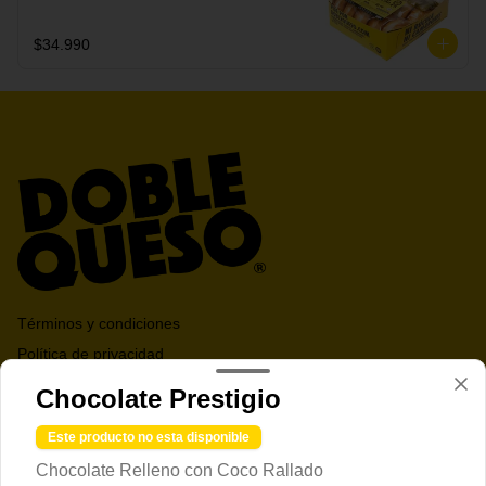
secreta.
$34.990
Términos y condiciones
Política de privacidad
Chocolate Prestigio
Redes sociales
Este producto no esta disponible
Instagram
Chocolate Relleno con Coco Rallado