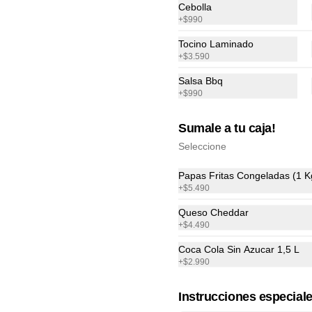
Cebolla
+
$990
Tocino Laminado
+
$3.590
AR EN CASA
Salsa Bbq
+
$990
Sumale a tu caja!
Seleccione
Papas Fritas Congeladas (1 K
+
$5.490
Queso Cheddar
+
$4.490
Coca Cola Sin Azucar 1,5 L
+
$2.990
condiciones
Redes sociales
Instrucciones especial
privacidad