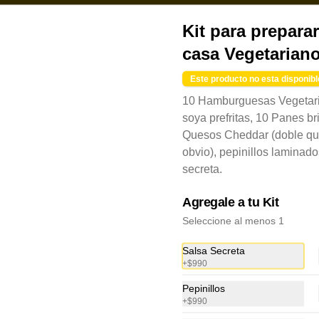
Kit para prepara
casa Vegetarian
Este producto no esta disponibl
10 Hamburguesas Vegetar
soya prefritas, 10 Panes br
Quesos Cheddar (doble qu
obvio), pepinillos laminado
la
Club DobleQues
secreta.
con tus compras y canjealos por productos y más
Agregale a tu Kit
S
Seleccione al menos 1
Salsa Secreta
+
$990
Pepinillos
+
$990