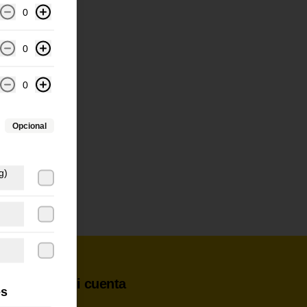
0
0
0
Opcional
g)
Mi cuenta
es