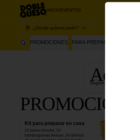
INICIO
EVENTOS
¿Dónde quieres pedir?
PROMOCIONES
PARA PREPARAR EN CASA
Acumu
Regístrate, gana puntos 
PROMOCIONE
Kit para preparar en casa
10 panes brioche, 10 
hamburguesas frescas, 20 láminas 