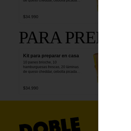
de queso cheddar, cebolla picada, 
pepinillos y salsa secreta.
$34.990
PARA PREPAR
Kit para preparar en casa
10 panes brioche, 10 
hamburguesas frescas, 20 láminas 
de queso cheddar, cebolla picada, 
pepinillos y salsa secreta.
$34.990
Términos y 
Política de 