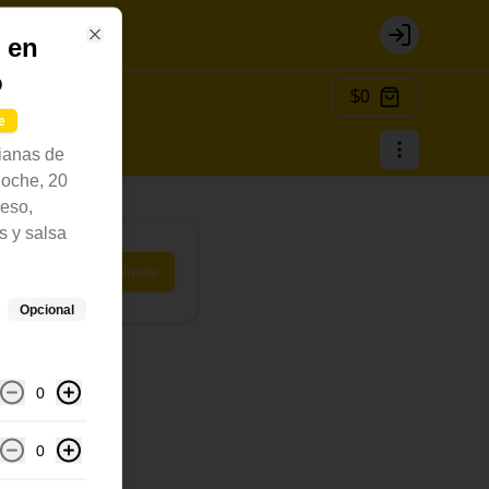
r en
Login
Close
o
$0
e
ianas de
ioche, 20
eso,
s y salsa
o
Únete
Opcional
0
0